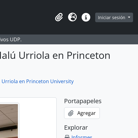
Iniciar sesión
Portapapeles
Idioma
Enlaces rápidos
hivos UDP.
Malú Urriola en Princeton
 Urriola en Princeton University
Portapapeles
Agregar
Explorar
Informes