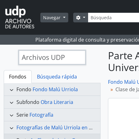
Skip to main content
Búsqueda
Search options
Navegar
Plataforma digital de consulta y preservaci
Parte 
Archivos UDP
Univer
Fondos
Búsqueda rápida
Fondo Malú U
Fondo
Fondo Malú Urriola
Clase de J
Subfondo
Obra Literaria
Serie
Fotografía
Fotografías de Malú Urriola en Princeton University