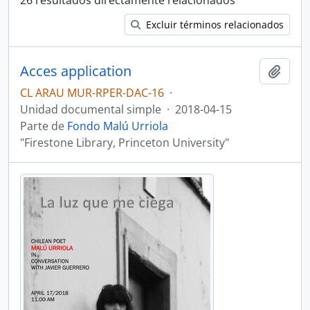
26 resultados directamente relacionados
Excluir términos relacionados
Acces application
Añadi
CL ARAU MUR-RPER-DAC-16
·
Unidad documental simple
·
2018-04-15
Parte de
Fondo Malú Urriola
"Firestone Library, Princeton University"