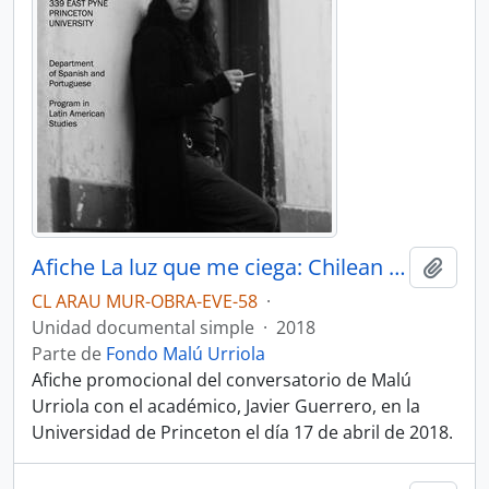
Afiche La luz que me ciega: Chilean poet Malú Urriola in conversation with Javier Guerrero
Añadi
CL ARAU MUR-OBRA-EVE-58
·
Unidad documental simple
·
2018
Parte de
Fondo Malú Urriola
Afiche promocional del conversatorio de Malú
Urriola con el académico, Javier Guerrero, en la
Universidad de Princeton el día 17 de abril de 2018.