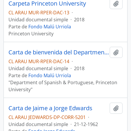
Carpeta Princeton University
Añadi
CL ARAU MUR-RPER-DAC-13
·
Unidad documental simple
·
2018
Parte de
Fondo Malú Urriola
Princeton University
Carta de bienvenida del Department of Spanish & Portuguese a Malú Urriola
Añadi
CL ARAU MUR-RPER-DAC-14
·
Unidad documental simple
·
2018
Parte de
Fondo Malú Urriola
"Department of Spanish & Portuguese, Princeton
University"
Carta de Jaime a Jorge Edwards
Añadi
CL ARAU JEDWARDS-DP-CORR-5201
·
Unidad documental simple
·
21-12-1962