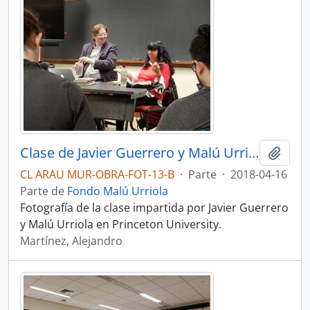
Clase de Javier Guerrero y Malú Urriola en Princeton University
Añadi
CL ARAU MUR-OBRA-FOT-13-B
·
Parte
·
2018-04-16
Parte de
Fondo Malú Urriola
Fotografía de la clase impartida por Javier Guerrero
y Malú Urriola en Princeton University.
Martínez, Alejandro