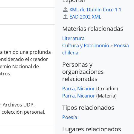
XML de Dublin Core 1.1
EAD 2002 XML
Materias relacionadas
Literatura
Cultura y Patrimonio
»
Poesía
ha tenido una profunda
chilena
considerado el creador
Personas y
remio Nacional de
organizaciones
otros.
relacionadas
Parra, Nicanor
(Creador)
Parra, Nicanor
(Materia)
or Archivos UDP,
Tipos relacionados
 colección personal,
Poesía
Lugares relacionados