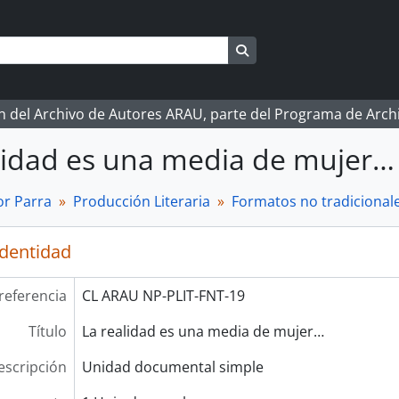
Search in browse page
ón del Archivo de Autores ARAU, parte del Programa de Arc
lidad es una media de mujer…
r Parra
Producción Literaria
Formatos no tradicional
identidad
referencia
CL ARAU NP-PLIT-FNT-19
Título
La realidad es una media de mujer…
escripción
Unidad documental simple