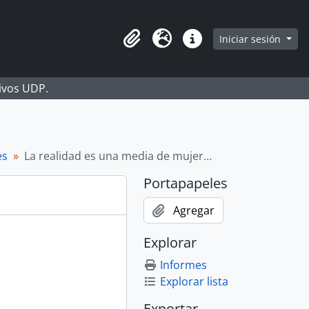
Iniciar sesión
Portapapeles
Idioma
Enlaces rápidos
hivos UDP.
es
La realidad es una media de mujer…
Portapapeles
Agregar
Explorar
Informes
Explorar lista
Exportar