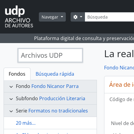
Skip to main content
Búsqueda
Search options
Navegar
Plataforma digital de consulta y preservaci
La rea
Archivos UDP
Fondo Nicano
Fondos
Búsqueda rápida
Área de 
Fondo
Fondo Nicanor Parra
Subfondo
Producción Literaria
Código de 
Serie
Formatos no tradicionales
20 más...
Nivel de d