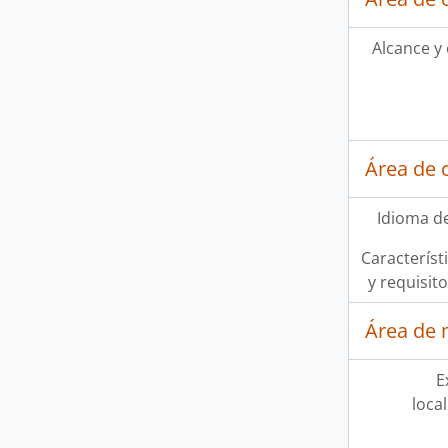
Alcance y
Área de 
Idioma de
Característi
y requisit
Área de 
E
loca