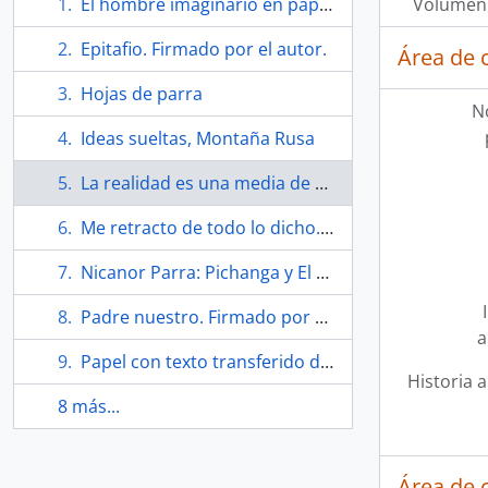
El hombre imaginario en papel gris
Volumen 
Epitafio. Firmado por el autor.
Área de 
Hojas de parra
N
Ideas sueltas, Montaña Rusa
La realidad es una media de mujer…
Me retracto de todo lo dicho. Firmado por el autor.
Nicanor Parra: Pichanga y El hombre imaginario
Padre nuestro. Firmado por el autor.
a
Papel con texto transferido de una nota de Nicanor Parra
Historia a
8 más...
Área de 