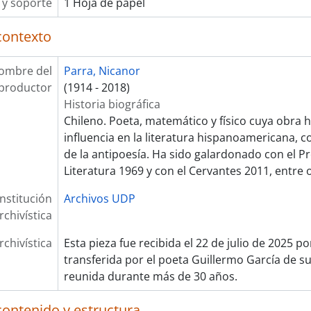
y soporte
1 Hoja de papel
contexto
ombre del
Parra, Nicanor
productor
(1914 - 2018)
Historia biográfica
Chileno. Poeta, matemático y físico cuya obra 
influencia en la literatura hispanoamericana, 
de la antipoesía. Ha sido galardonado con el P
Literatura 1969 y con el Cervantes 2011, entre 
Institución
Archivos UDP
rchivística
rchivística
Esta pieza fue recibida el 22 de julio de 2025 p
transferida por el poeta Guillermo García de su
reunida durante más de 30 años.
contenido y estructura