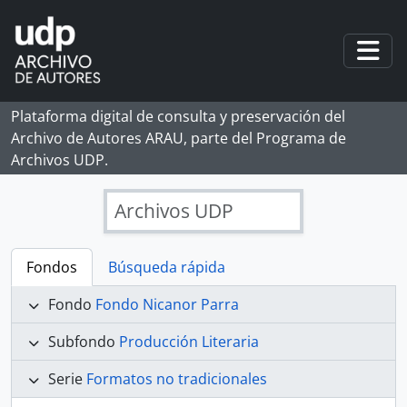
Skip to main content
Togg
Plataforma digital de consulta y preservación del
Archivo de Autores ARAU, parte del Programa de
Archivos UDP.
Archivos UDP
Fondos
Búsqueda rápida
Fondo
Fondo Nicanor Parra
Subfondo
Producción Literaria
Serie
Formatos no tradicionales