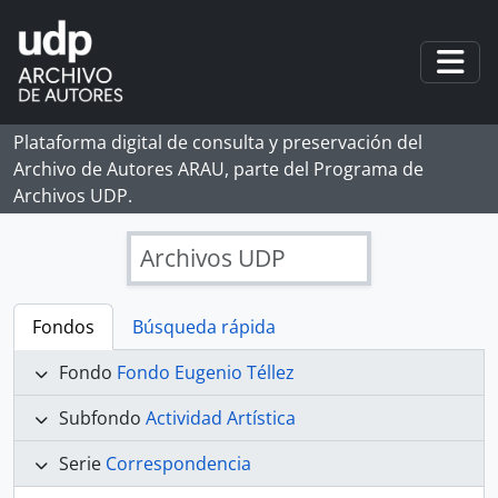
Skip to main content
Togg
Plataforma digital de consulta y preservación del
Archivo de Autores ARAU, parte del Programa de
Archivos UDP.
Archivos UDP
Fondos
Búsqueda rápida
Fondo
Fondo Eugenio Téllez
Subfondo
Actividad Artística
Serie
Correspondencia