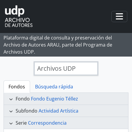
Skip to main content
Togg
Plataforma digital de consulta y preservación del
Archivo de Autores ARAU, parte del Programa de
Archivos UDP.
Archivos UDP
Fondos
Búsqueda rápida
Fondo
Fondo Eugenio Téllez
Subfondo
Actividad Artística
Serie
Correspondencia