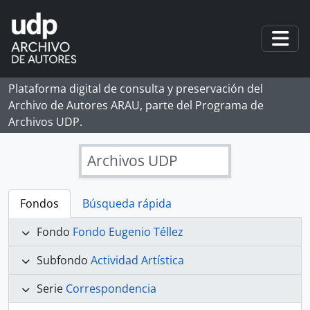
Skip to main content
Togg
Plataforma digital de consulta y preservación del
Archivo de Autores ARAU, parte del Programa de
Archivos UDP.
Archivos UDP
Fondos
Búsqueda rápida
Fondo
Fondo Eugenio Téllez
Subfondo
Actividad Artística
Serie
Correspondencia