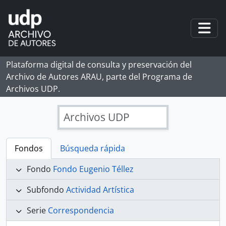
Skip to main content
Togg
Plataforma digital de consulta y preservación del
Archivo de Autores ARAU, parte del Programa de
Archivos UDP.
Archivos UDP
Fondos
Búsqueda rápida
Fondo
Fondo Eugenio Téllez
Subfondo
Actividad Artística
Serie
Correspondencia