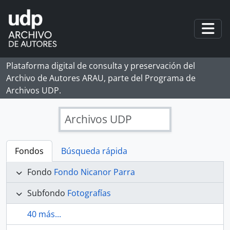
Skip to main content
Togg
Plataforma digital de consulta y preservación del
Archivo de Autores ARAU, parte del Programa de
Archivos UDP.
Archivos UDP
Fondos
Búsqueda rápida
Fondo
Fondo Nicanor Parra
Subfondo
Fotografías
40 más...