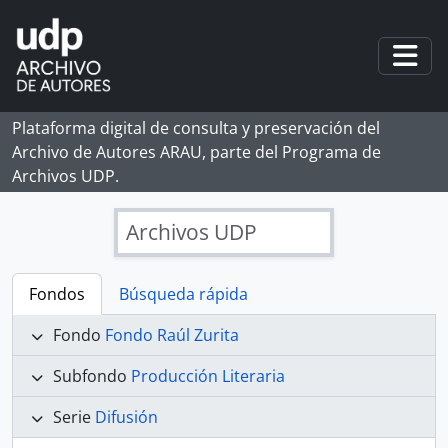
Skip to main content
Togg
Plataforma digital de consulta y preservación del
Archivo de Autores ARAU, parte del Programa de
Archivos UDP.
Archivos UDP
Fondos
Búsqueda rápida
Fondo
Fondo Raúl Zurita
Subfondo
Producción Literaria
Serie
Difusión