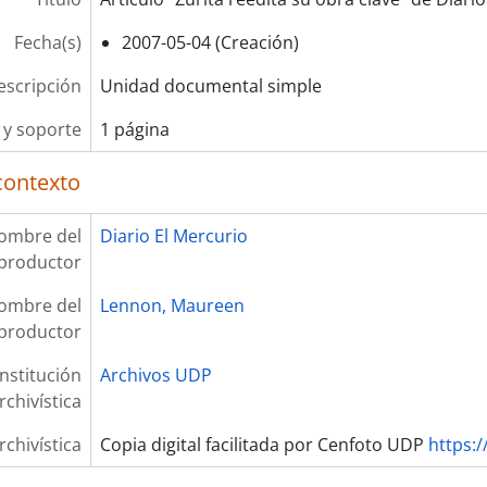
Fecha(s)
2007-05-04 (Creación)
escripción
Unidad documental simple
y soporte
1 página
contexto
ombre del
Diario El Mercurio
productor
ombre del
Lennon, Maureen
productor
Institución
Archivos UDP
rchivística
rchivística
Copia digital facilitada por Cenfoto UDP
https:/