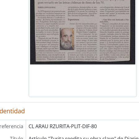
identidad
referencia
CL ARAU RZURITA-PLIT-DIF-80
Título
Artículo "Zurita reedita su obra clave" de Diari