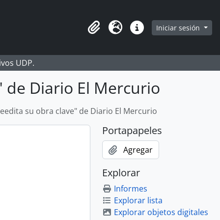
Iniciar sesión
Portapapeles
Idioma
Enlaces rápidos
hivos UDP.
" de Diario El Mercurio
reedita su obra clave" de Diario El Mercurio
Portapapeles
Agregar
Explorar
Informes
Explorar lista
Explorar objetos digitales