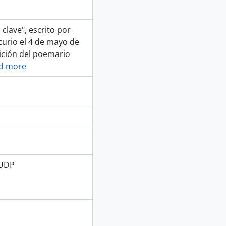
 clave", escrito por
urio el 4 de mayo de
ición del poemario
d more
 UDP