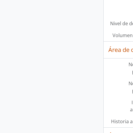
Nivel de d
Volumen 
Área de 
N
N
a
Historia a