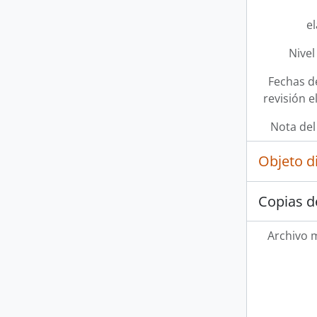
e
Nivel
Fechas d
revisión e
Nota del
Objeto d
Copias d
Archivo 