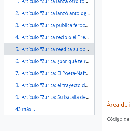
Artículo "Zurita lanza otro tomo de su apocalíptica obra biográfica" de Diario La Tercera
Artículo "Zurita lanzó antología y prepara sus memorias" de Diario El Mercurio
Artículo "Zurita publica feroces cantos de amor" de Diario La Nación
Artículo "Zurita recibió el Premio Nacional" por Diario La Tercera
Artículo "Zurita reedita su obra clave" de Diario El Mercurio
Artículo "Zurita, ¿por qué te rompes?" de Diario La Nación
Artículo "Zurita: El Poeta-Nafta" de Diario El Mercurio
Artículo "Zurita: el trayecto del profeta desde el desierto de las aguas" de Diario La Tercera
Artículo "Zurita: Su batalla de la memoria" de Diario La Tercera
Área de 
43 más...
Código de 