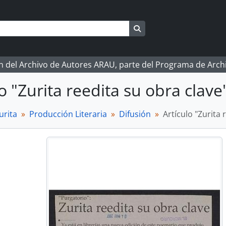
Search in browse page
ón del Archivo de Autores ARAU, parte del Programa de Arc
lo "Zurita reedita su obra clave
urita
Producción Literaria
Difusión
Artículo "Zurita 