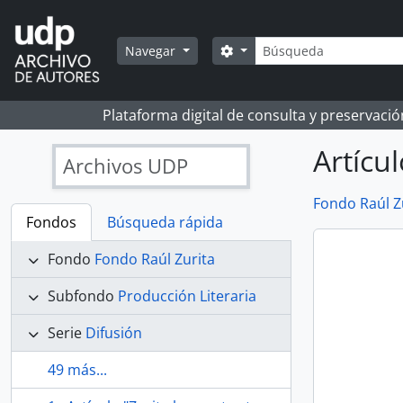
Skip to main content
Búsqueda
Search options
Navegar
Plataforma digital de consulta y preservaci
Artícu
Archivos UDP
Fondo Raúl Z
Fondos
Búsqueda rápida
Fondo
Fondo Raúl Zurita
Subfondo
Producción Literaria
Serie
Difusión
49 más...