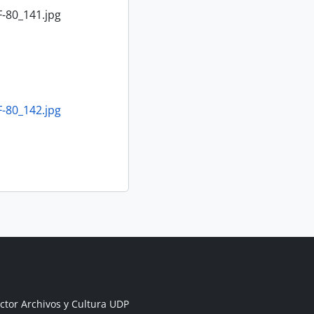
-80_141.jpg
-80_142.jpg
ctor Archivos y Cultura UDP