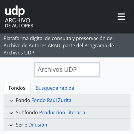
Skip to main content
Togg
Plataforma digital de consulta y preservación del
Archivo de Autores ARAU, parte del Programa de
Archivos UDP.
Archivos UDP
Fondos
Búsqueda rápida
Fondo
Fondo Raúl Zurita
Subfondo
Producción Literaria
Serie
Difusión