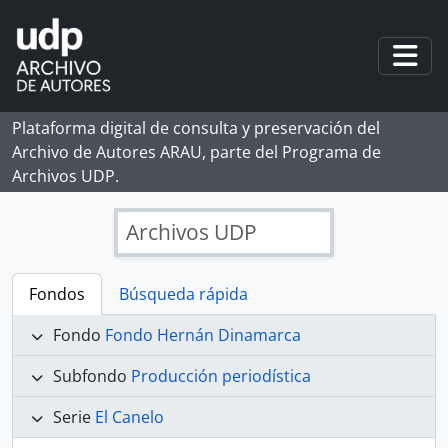
Skip to main content
Togg
Plataforma digital de consulta y preservación del
Archivo de Autores ARAU, parte del Programa de
Archivos UDP.
Archivos UDP
Fondos
Búsqueda rápida
Fondo
Fondo Hernán Dinamarca
Subfondo
Producción periodística
Serie
El Canelo