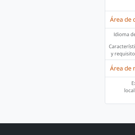
Área de 
Idioma de
Característi
y requisit
Área de 
E
loca