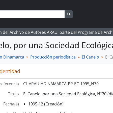
Search in browse page
ón del Archivo de Autores ARAU, parte del Programa de Arc
elo, por una Sociedad Ecológic
n Dinamarca
Producción periodística
El Canelo
El C
identidad
referencia
CL ARAU HDINAMARCA-PP-EC-1995_N70
Título
El Canelo, por una Sociedad Ecológica, N°70 (d
Fecha(s)
1995-12 (Creación)