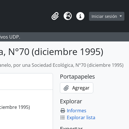
Iniciar sesión
Portapapeles
Idioma
Enlaces rápidos
hivos UDP.
a, N°70 (diciembre 1995)
anelo, por una Sociedad Ecológica, N°70 (diciembre 1995)
Portapapeles
Agregar
Explorar
iciembre 1995)
Informes
Explorar lista
Exportar