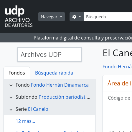
Skip to main content
Búsqueda
Search options
Navegar
Plataforma digital de consulta y preservaci
El Can
Archivos UDP
Fondo Herná
Fondos
Búsqueda rápida
Área de 
Fondo
Fondo Hernán Dinamarca
Subfondo
Producción periodística
Código de 
Serie
El Canelo
12 más...