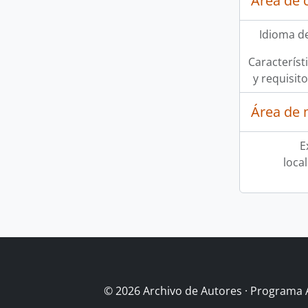
Área de 
Idioma de
Característi
y requisit
Área de 
E
loca
© 2026 Archivo de Autores · Programa 