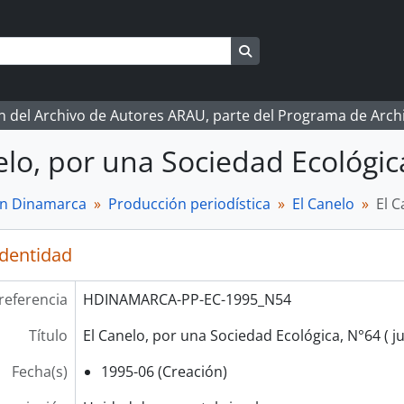
Search in browse page
ón del Archivo de Autores ARAU, parte del Programa de Arc
elo, por una Sociedad Ecológica
n Dinamarca
Producción periodística
El Canelo
El C
identidad
referencia
HDINAMARCA-PP-EC-1995_N54
Título
El Canelo, por una Sociedad Ecológica, N°64 ( j
Fecha(s)
1995-06 (Creación)