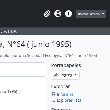
Iniciar sesión
Portapapeles
Idioma
Enlaces rápidos
hivos UDP.
, N°64 ( junio 1995)
anelo, por una Sociedad Ecológica, N°64 ( junio 1995)
Portapapeles
Agregar
Explorar
unio 1995)
Informes
Explorar lista
Exportar