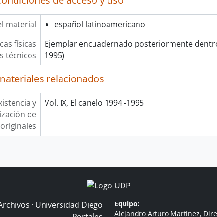
condiciones de acceso y uso
l material
español latinoamericano
cas físicas
Ejemplar encuadernado posteriormente dentro 
os técnicos
1995)
materiales relacionados
xistencia y
Vol. IX, El canelo 1994 -1995
lización de
originales
Equipo:
Archivos · Universidad Diego
Alejandro Arturo Martínez, Dire
Portales