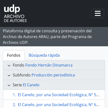
Skip to main content
Togg
Plataforma digital de consulta y preservación del
Archivo de Autores ARAU, parte del Programa de
Archivos UDP.
Fondos
Búsqueda rápida
Fondo
Fondo Hernán Dinamarca
Subfondo
Producción periodística
Serie
El Canelo
El Canelo, por una Sociedad Ecológica, N° 58 (octubre 1994)
El Canelo, por una Sociedad Ecológica, N° 60 (diciembre 1994)