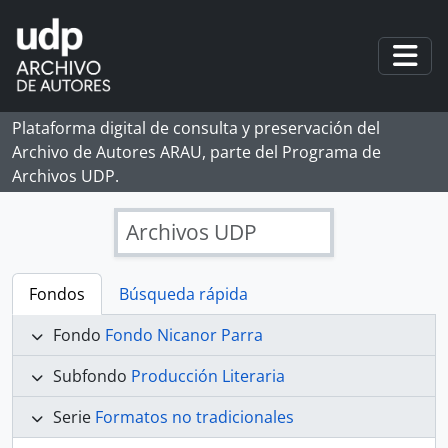
Skip to main content
Togg
Plataforma digital de consulta y preservación del
Archivo de Autores ARAU, parte del Programa de
Archivos UDP.
Archivos UDP
Fondos
Búsqueda rápida
Fondo
Fondo Nicanor Parra
Subfondo
Producción Literaria
Serie
Formatos no tradicionales