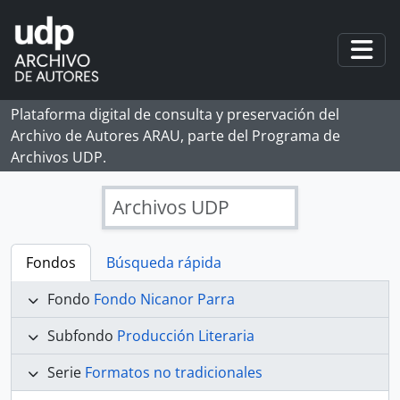
Skip to main content
Togg
Plataforma digital de consulta y preservación del
Archivo de Autores ARAU, parte del Programa de
Archivos UDP.
Archivos UDP
Fondos
Búsqueda rápida
Fondo
Fondo Nicanor Parra
Subfondo
Producción Literaria
Serie
Formatos no tradicionales