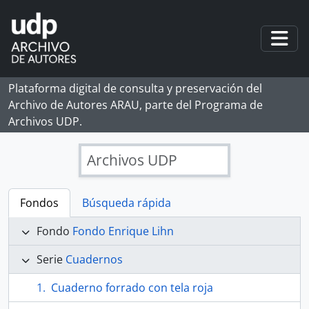
Skip to main content
Togg
Plataforma digital de consulta y preservación del
Archivo de Autores ARAU, parte del Programa de
Archivos UDP.
Archivos UDP
Fondos
Búsqueda rápida
Fondo
Fondo Enrique Lihn
Serie
Cuadernos
Cuaderno forrado con tela roja