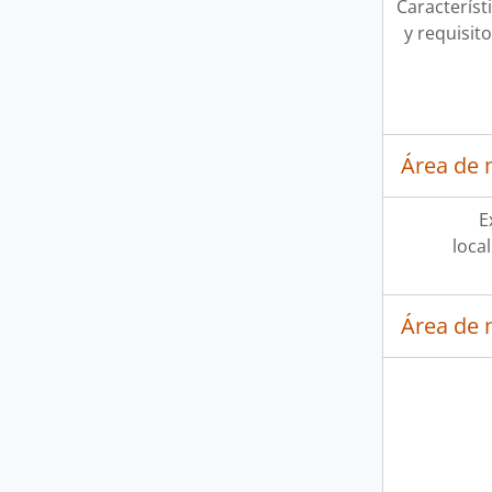
Característi
y requisit
Área de 
E
loca
Área de 