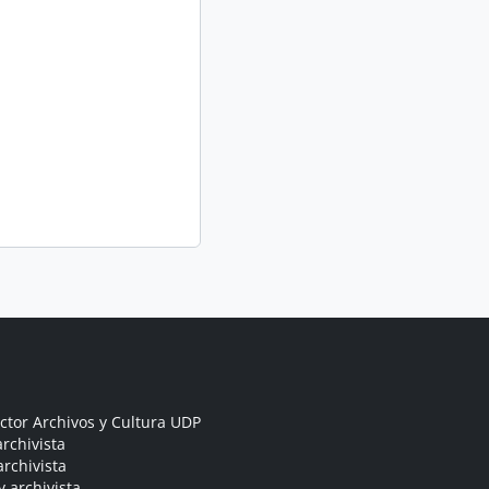
ctor Archivos y Cultura UDP
rchivista
archivista
y archivista