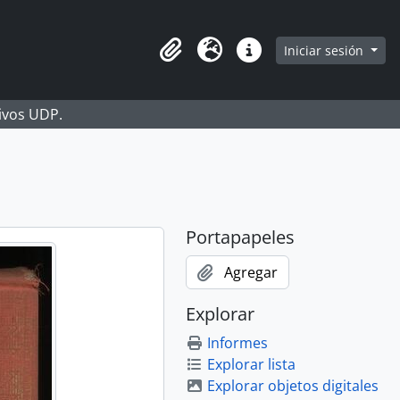
Iniciar sesión
Portapapeles
Idioma
Enlaces rápidos
hivos UDP.
Portapapeles
Agregar
Explorar
Informes
Explorar lista
Explorar objetos digitales