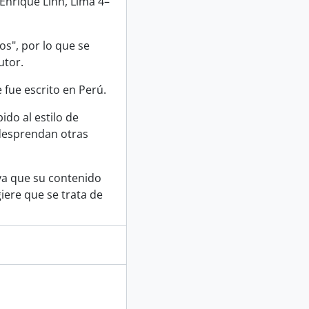
 Enrique Lihn, Lima 4–
os", por lo que se
utor.
fue escrito en Perú.
do al estilo de
 desprendan otras
ya que su contenido
iere que se trata de