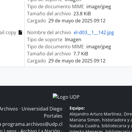
Tipo de documento MIME
image/jpeg
Tamaño del archivo
23.8 KiB
Cargado
29 de mayo de 2025 09:12
il copy
Nombre del archivo
el-d03__1__142.jpg
Tipo de soporte
Imagen
Tipo de documento MIME
image/jpeg
Tamaño del archivo
7.7 KiB
Cargado
29 de mayo de 2025 09:12
Equipo:
Archivos · Universidad Diego
Alejandro Arturo Martínez, Dire
Portales
Mariana Simon, historiadora y a
 a
programa.archivos@udp.cl
Natalia Cuadra, bibliotecaria y 
do Lagos
·
Archivo La Nación
·
Valeska Meneses, bibliotecaria 