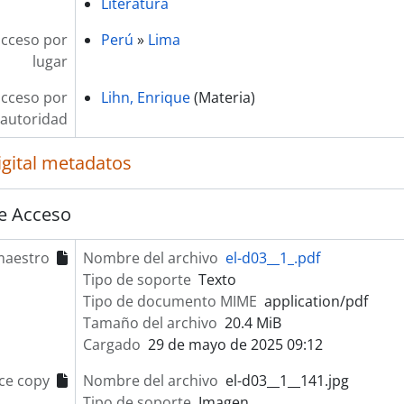
Literatura
acceso por
Perú
»
Lima
lugar
acceso por
Lihn, Enrique
(Materia)
autoridad
igital metadatos
e Acceso
maestro
Nombre del archivo
el-d03__1_.pdf
Tipo de soporte
Texto
Tipo de documento MIME
application/pdf
Tamaño del archivo
20.4 MiB
Cargado
29 de mayo de 2025 09:12
ce copy
Nombre del archivo
el-d03__1__141.jpg
Tipo de soporte
Imagen