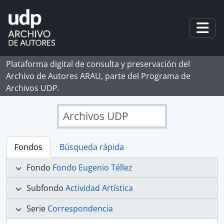
Skip to main content
Togg
Plataforma digital de consulta y preservación del
Archivo de Autores ARAU, parte del Programa de
Archivos UDP.
Archivos UDP
Fondos
Búsqueda rápida
Fondo
Fondo Eugenio Téllez
Subfondo
Actividad Artística
Serie
Correspondencia