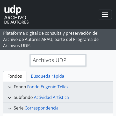
Skip to main content
Togg
Plataforma digital de consulta y preservación del
Archivo de Autores ARAU, parte del Programa de
Archivos UDP.
Archivos UDP
Fondos
Búsqueda rápida
Fondo
Fondo Eugenio Téllez
Subfondo
Actividad Artística
Serie
Correspondencia