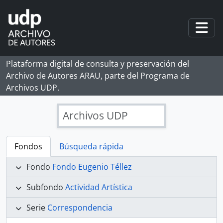
Skip to main content
Togg
Plataforma digital de consulta y preservación del
Archivo de Autores ARAU, parte del Programa de
Archivos UDP.
Archivos UDP
Fondos
Búsqueda rápida
Fondo
Fondo Eugenio Téllez
Subfondo
Actividad Artística
Serie
Correspondencia