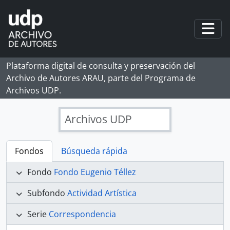
Skip to main content
Togg
Plataforma digital de consulta y preservación del
Archivo de Autores ARAU, parte del Programa de
Archivos UDP.
Archivos UDP
Fondos
Búsqueda rápida
Fondo
Fondo Eugenio Téllez
Subfondo
Actividad Artística
Serie
Correspondencia