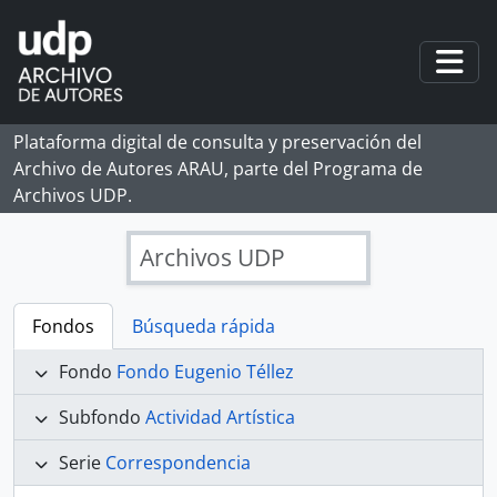
Skip to main content
Togg
Plataforma digital de consulta y preservación del
Archivo de Autores ARAU, parte del Programa de
Archivos UDP.
Archivos UDP
Fondos
Búsqueda rápida
Fondo
Fondo Eugenio Téllez
Subfondo
Actividad Artística
Serie
Correspondencia