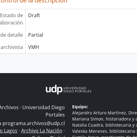
ontrol de la descripción
Estado de
Draft
laboración
 de detalle
Partial
 archivista
VMH
Equipo:
Archivos · Universidad Diego
Alejandro Arturo Martínez, Dire
Portales
Mariana Simon, historiadora y a
 a
programa.archivos@udp.cl
Natalia Cuadra, bibliotecaria y 
do Lagos
·
Archivo La Nación
·
Valeska Meneses, bibliotecaria 