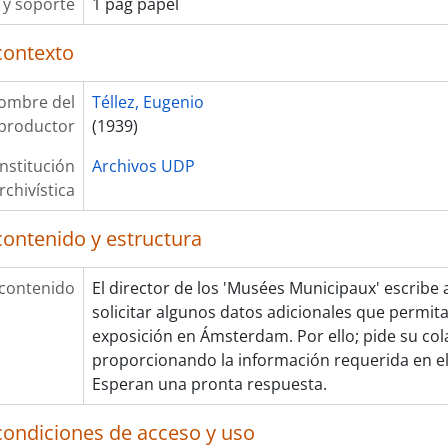
y soporte
1 pág papel
contexto
ombre del
Téllez, Eugenio
productor
(1939)
Institución
Archivos UDP
rchivística
contenido y estructura
 contenido
El director de los 'Musées Municipaux' escribe 
solicitar algunos datos adicionales que permit
exposición en Ámsterdam. Por ello; pide su co
proporcionando la información requerida en el 
Esperan una pronta respuesta.
condiciones de acceso y uso