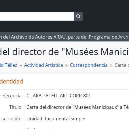
Search in browse page
ón del Archivo de Autores ARAU, parte del Programa de Arc
del director de "Musées Manici
o Téllez
Actividad Artística
Correspondencia
Carta 
identidad
referencia
CL ARAU ETELL-ART-CORR-801
Título
Carta del director de "Musées Manicipaux" a Tél
escripción
Unidad documental simple