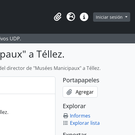
Iniciar sesión
Portapapeles
Idioma
Enlaces rápidos
hivos UDP.
paux" a Téllez.
del director de "Musées Manicipaux" a Téllez.
Portapapeles
Agregar
Explorar
lez.
Informes
Explorar lista
Exportar