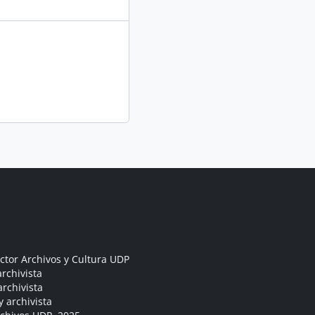
ctor Archivos y Cultura UDP
rchivista
archivista
y archivista