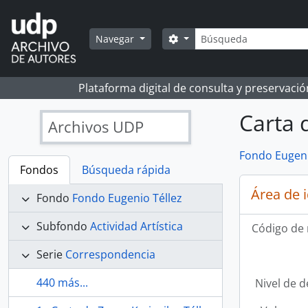
Skip to main content
Búsqueda
Search options
Navegar
Plataforma digital de consulta y preservaci
Carta 
Archivos UDP
Fondo Eugeni
Fondos
Búsqueda rápida
Área de 
Fondo
Fondo Eugenio Téllez
Subfondo
Actividad Artística
Código de 
Serie
Correspondencia
440 más...
Nivel de d