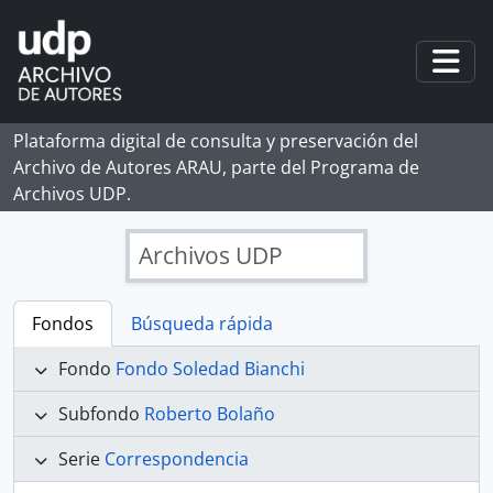
Skip to main content
Togg
Plataforma digital de consulta y preservación del
Archivo de Autores ARAU, parte del Programa de
Archivos UDP.
Archivos UDP
Fondos
Búsqueda rápida
Fondo
Fondo Soledad Bianchi
Subfondo
Roberto Bolaño
Serie
Correspondencia