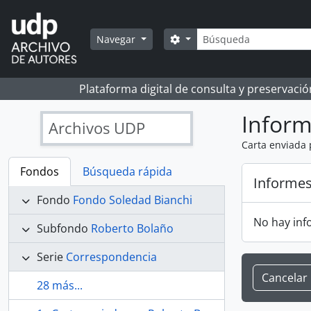
Skip to main content
Búsqueda
Search options
Navegar
Plataforma digital de consulta y preservaci
Infor
Archivos UDP
Carta enviada 
Fondos
Búsqueda rápida
Informe
Fondo
Fondo Soledad Bianchi
No hay inf
Subfondo
Roberto Bolaño
Serie
Correspondencia
Cancelar
28 más...