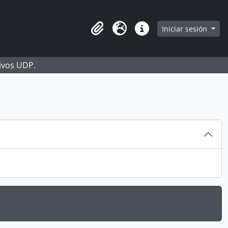
Iniciar sesión
Portapapeles
Idioma
Enlaces rápidos
hivos UDP.