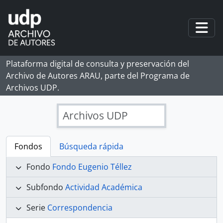
Skip to main content
Togg
Plataforma digital de consulta y preservación del
Archivo de Autores ARAU, parte del Programa de
Archivos UDP.
Archivos UDP
Fondos
Búsqueda rápida
Fondo
Fondo Eugenio Téllez
Subfondo
Actividad Académica
Serie
Correspondencia