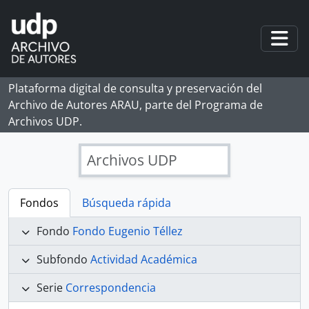
Skip to main content
Togg
Plataforma digital de consulta y preservación del
Archivo de Autores ARAU, parte del Programa de
Archivos UDP.
Archivos UDP
Fondos
Búsqueda rápida
Fondo
Fondo Eugenio Téllez
Subfondo
Actividad Académica
Serie
Correspondencia