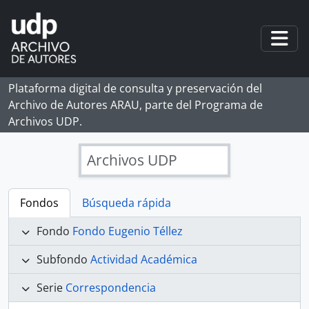
Skip to main content
Togg
Plataforma digital de consulta y preservación del
Archivo de Autores ARAU, parte del Programa de
Archivos UDP.
Archivos UDP
Fondos
Búsqueda rápida
Fondo
Fondo Eugenio Téllez
Subfondo
Actividad Académica
Serie
Correspondencia