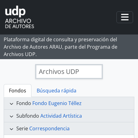
Skip to main content
Togg
Plataforma digital de consulta y preservación del
Archivo de Autores ARAU, parte del Programa de
Archivos UDP.
Archivos UDP
Fondos
Búsqueda rápida
Fondo
Fondo Eugenio Téllez
Subfondo
Actividad Artística
Serie
Correspondencia