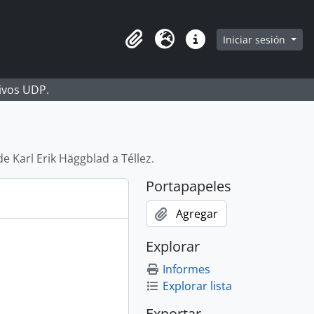
Iniciar sesión
Portapapeles
Idioma
Enlaces rápidos
hivos UDP.
de Karl Erik Häggblad a Téllez.
Portapapeles
Agregar
Explorar
Informes
Explorar lista
Exportar