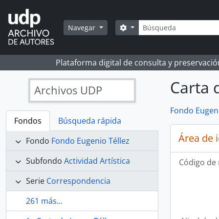
Skip to main content
Búsqueda
Search options
Navegar
Plataforma digital de consulta y preservaci
Carta 
Archivos UDP
Fondo Eugeni
Fondos
Búsqueda rápida
Área de 
Fondo
Fondo Eugenio Téllez
Subfondo
Actividad Artística
Código de 
Serie
Correspondencia
261 más...