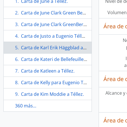
Carta de June a Téllez.
Nivel de d
Volumen 
Carta de June Clark Green Berg para Téllez.
Carta de June Clark GreenBerg a Téllez.
Área de 
Carta de Justo a Eugenio Téllez.
N
Carta de Karl Erik Häggblad a Téllez.
Carta de Kateri de Bellefeuille a Beatriz Valdebenito.
a
Carta de Katleen a Téllez.
Área de 
Carta de Kelly para Eugenio Téllez.
Alcance y
Carta de Kim Moddie a Téllez.
360 más...
Área de 