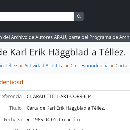
Search in browse page
ón del Archivo de Autores ARAU, parte del Programa de Arc
de Karl Erik Häggblad a Téllez.
o Téllez
Actividad Artística
Correspondencia
Carta 
identidad
referencia
CL ARAU ETELL-ART-CORR-634
Título
Carta de Karl Erik Häggblad a Téllez.
Fecha(s)
1965-04-01 (Creación)