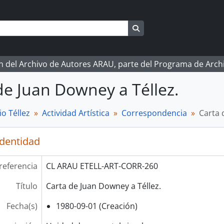
Search in browse page
ón del Archivo de Autores ARAU, parte del Programa de Arc
de Juan Downey a Téllez.
o Téllez
Actividad Artística
Correspondencia
Carta 
identidad
referencia
CL ARAU ETELL-ART-CORR-260
Título
Carta de Juan Downey a Téllez.
Fecha(s)
1980-09-01 (Creación)