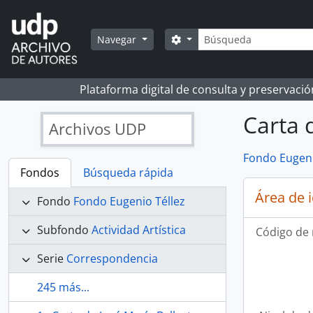
Skip to main content
Búsqueda
Search options
Navegar
Plataforma digital de consulta y preservaci
Carta 
Archivos UDP
Fondo Eugeni
Fondos
Búsqueda rápida
Área de 
Fondo
Fondo Eugenio Téllez
Subfondo
Actividad Artística
Código de 
Serie
Correspondencia
245 más...