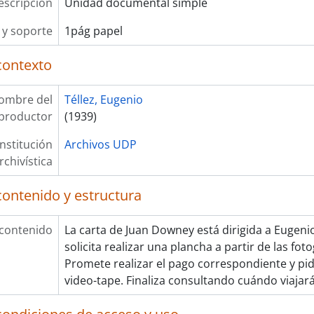
escripción
Unidad documental simple
y soporte
1pág papel
contexto
ombre del
Téllez, Eugenio
productor
(1939)
Institución
Archivos UDP
rchivística
contenido y estructura
 contenido
La carta de Juan Downey está dirigida a Eugenio 
solicita realizar una plancha a partir de las fot
Promete realizar el pago correspondiente y pide
video-tape. Finaliza consultando cuándo viajar