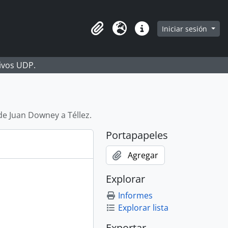
Iniciar sesión
Portapapeles
Idioma
Enlaces rápidos
hivos UDP.
de Juan Downey a Téllez.
Portapapeles
Agregar
Explorar
Informes
Explorar lista
Exportar