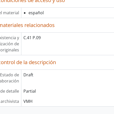
condiciones de acceso y uso
l material
español
materiales relacionados
xistencia y
C.41 P.09
lización de
originales
ontrol de la descripción
Estado de
Draft
laboración
 de detalle
Partial
 archivista
VMH