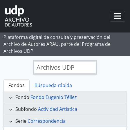
Skip to main content
Togg
Plataforma digital de consulta y preservación del
Archivo de Autores ARAU, parte del Programa de
Archivos UDP.
Archivos UDP
Fondos
Búsqueda rápida
Fondo
Fondo Eugenio Téllez
Subfondo
Actividad Artística
Serie
Correspondencia