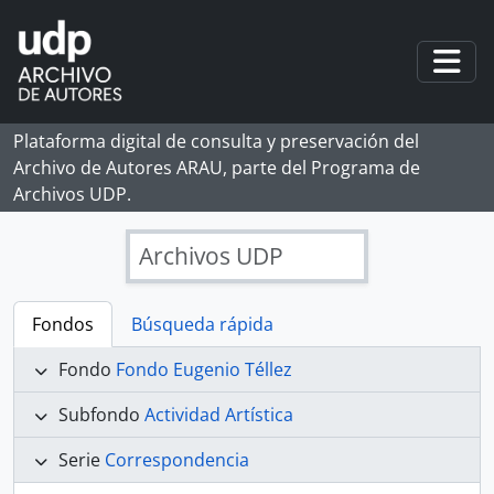
Skip to main content
Togg
Plataforma digital de consulta y preservación del
Archivo de Autores ARAU, parte del Programa de
Archivos UDP.
Archivos UDP
Fondos
Búsqueda rápida
Fondo
Fondo Eugenio Téllez
Subfondo
Actividad Artística
Serie
Correspondencia