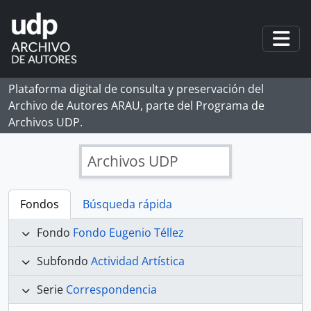
Skip to main content
Togg
Plataforma digital de consulta y preservación del
Archivo de Autores ARAU, parte del Programa de
Archivos UDP.
Archivos UDP
Fondos
Búsqueda rápida
Fondo
Fondo Eugenio Téllez
Subfondo
Actividad Artística
Serie
Correspondencia