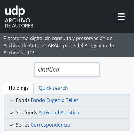
Skip to main content
Togg
Plataforma digital de consulta y preservación del
Archivo de Autores ARAU, parte del Programa de
Archivos UDP.
Untitled
Holdings
Quick search
Fonds
Fondo Eugenio Téllez
Subfonds
Actividad Artística
Series
Correspondencia