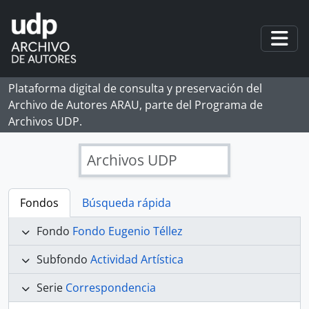
Skip to main content
Togg
Plataforma digital de consulta y preservación del
Archivo de Autores ARAU, parte del Programa de
Archivos UDP.
Archivos UDP
Fondos
Búsqueda rápida
Fondo
Fondo Eugenio Téllez
Subfondo
Actividad Artística
Serie
Correspondencia