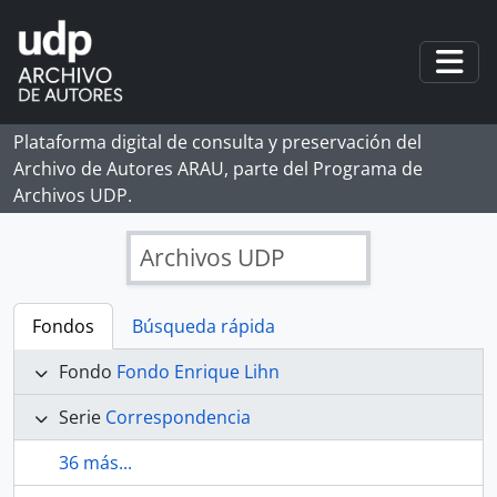
Skip to main content
Togg
Plataforma digital de consulta y preservación del
Archivo de Autores ARAU, parte del Programa de
Archivos UDP.
Archivos UDP
Fondos
Búsqueda rápida
Fondo
Fondo Enrique Lihn
Serie
Correspondencia
36 más...