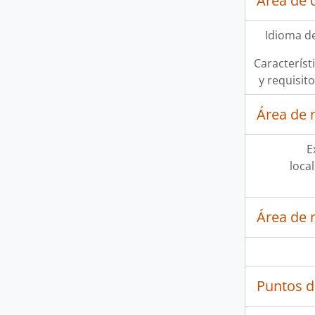
Área de 
Idioma de
Característi
y requisit
Área de 
E
loca
Área de 
Puntos d