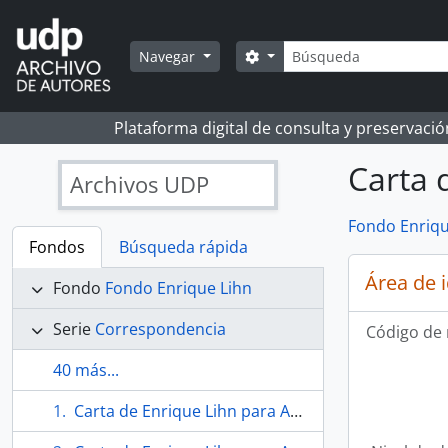
Skip to main content
Búsqueda
Search options
Navegar
Plataforma digital de consulta y preservaci
Carta 
Archivos UDP
Fondo Enriqu
Fondos
Búsqueda rápida
Área de 
Fondo
Fondo Enrique Lihn
Serie
Correspondencia
Código de 
40 más...
Carta de Enrique Lihn para Andrea Lihn