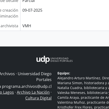
 de detalle
Parcial
e creación
09-07-2025
liminación
 archivista
VMH
Equipo:
Archivos · Universidad Diego
Alejandro Arturo Martínez, Dire
Portales
Mariana Simon, historiadora y a
 a
programa.archivos@udp.cl
Natalia Cuadra, bibliotecaria y 
do Lagos
·
Archivo La Nación
·
Valeska Meneses, bibliotecaria 
Camila Araya, practicante de A
Cultura Digital
Valentina Muñoz, practicante d
Kristhofer Frex Flores, practic