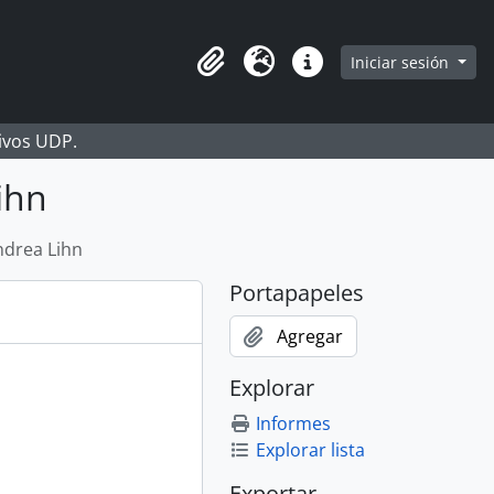
Iniciar sesión
Portapapeles
Idioma
Enlaces rápidos
hivos UDP.
ihn
ndrea Lihn
Portapapeles
Agregar
Explorar
Informes
Explorar lista
Exportar