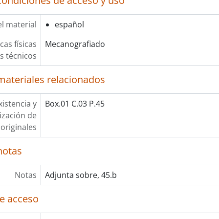
condiciones de acceso y uso
l material
español
cas físicas
Mecanografiado
os técnicos
materiales relacionados
xistencia y
Box.01 C.03 P.45
lización de
originales
notas
Notas
Adjunta sobre, 45.b
e acceso