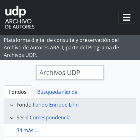
Skip to main content
Togg
Plataforma digital de consulta y preservación del
Archivo de Autores ARAU, parte del Programa de
Archivos UDP.
Archivos UDP
Fondos
Búsqueda rápida
Fondo
Fondo Enrique Lihn
Serie
Correspondencia
34 más...