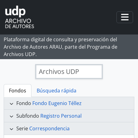
Skip to main content
Togg
Plataforma digital de consulta y preservación del
Archivo de Autores ARAU, parte del Programa de
Archivos UDP.
Archivos UDP
Fondos
Búsqueda rápida
Fondo
Fondo Eugenio Téllez
Subfondo
Registro Personal
Serie
Correspondencia