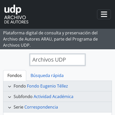
Skip to main content
Togg
Plataforma digital de consulta y preservación del
Archivo de Autores ARAU, parte del Programa de
Archivos UDP.
Archivos UDP
Fondos
Búsqueda rápida
Fondo
Fondo Eugenio Téllez
Subfondo
Actividad Académica
Serie
Correspondencia