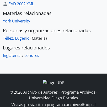
EAD 2002 XML
Materias relacionadas
York University
Personas y organizaciones relacionadas
Téllez, Eugenio
(Materia)
Lugares relacionados
Inglaterra
»
Londres
© 2026 Archivo de Autores · Programa Archivos ·
Universidad Diego Portales
Visitas previa cita a
programa.archivos@udp.cl