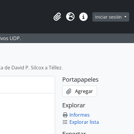
Iniciar sesión
Portapapeles
Idioma
Enlaces rápidos
hivos UDP.
a de David P. Silcox a Téllez.
Portapapeles
Agregar
Explorar
Informes
Explorar lista
Exportar