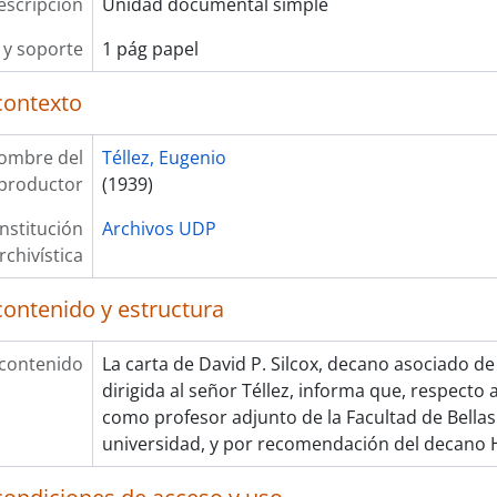
escripción
Unidad documental simple
y soporte
1 pág papel
contexto
ombre del
Téllez, Eugenio
productor
(1939)
Institución
Archivos UDP
rchivística
contenido y estructura
 contenido
La carta de David P. Silcox, decano asociado de 
dirigida al señor Téllez, informa que, respect
como profesor adjunto de la Facultad de Bellas
universidad, y por recomendación del decano H