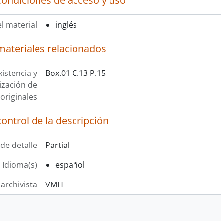
condiciones de acceso y uso
l material
inglés
materiales relacionados
xistencia y
Box.01 C.13 P.15
lización de
originales
ontrol de la descripción
 de detalle
Partial
Idioma(s)
español
 archivista
VMH