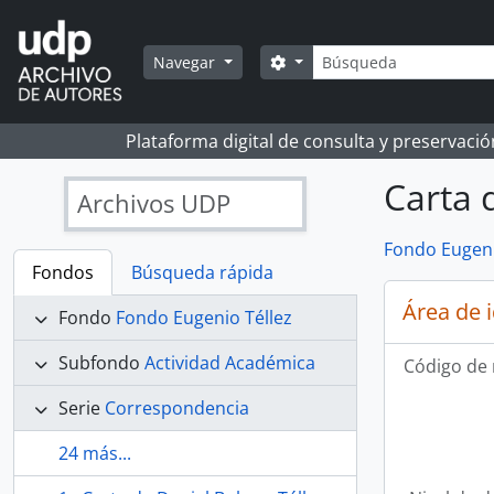
Skip to main content
Búsqueda
Search options
Navegar
Plataforma digital de consulta y preservaci
Carta d
Archivos UDP
Fondo Eugeni
Fondos
Búsqueda rápida
Área de 
Fondo
Fondo Eugenio Téllez
Subfondo
Actividad Académica
Código de 
Serie
Correspondencia
24 más...