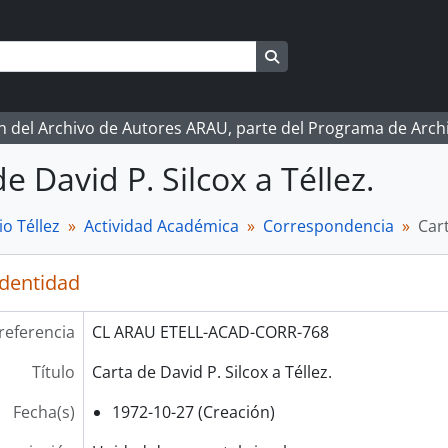
Search in browse page
ón del Archivo de Autores ARAU, parte del Programa de Arc
e David P. Silcox a Téllez.
o Téllez
Actividad Académica
Correspondencia
Cart
identidad
referencia
CL ARAU ETELL-ACAD-CORR-768
Título
Carta de David P. Silcox a Téllez.
Fecha(s)
1972-10-27 (Creación)