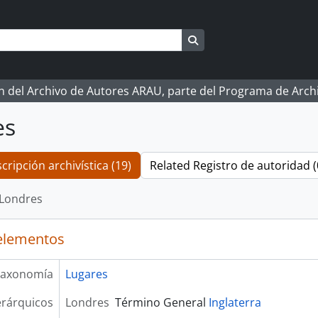
Search in browse page
ón del Archivo de Autores ARAU, parte del Programa de Arc
es
cripción archivística (19)
Related Registro de autoridad (
Londres
elementos
axonomía
Lugares
erárquicos
Londres
Término General
Inglaterra