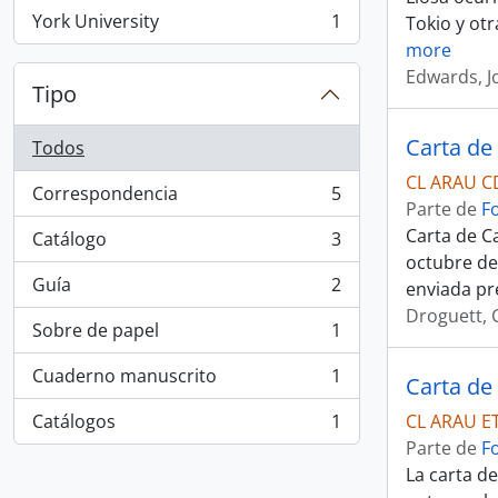
York University
1
Tokio y ot
, 1 resultados
more
Edwards, J
Tipo
Todos
CL ARAU C
Correspondencia
5
, 5 resultados
Parte de
F
Carta de C
Catálogo
3
, 3 resultados
octubre de 
Guía
2
enviada pr
, 2 resultados
Droguett, 
Sobre de papel
1
, 1 resultados
Cuaderno manuscrito
1
Carta de
, 1 resultados
Catálogos
1
CL ARAU E
, 1 resultados
Parte de
F
La carta d