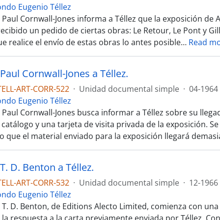
ondo Eugenio Téllez
 Paul Cornwall-Jones informa a Téllez que la exposición de A
ecibido un pedido de ciertas obras: Le Retour, Le Pont y Gill
e realice el envío de estas obras lo antes posible
…
Read m
Paul Cornwall-Jones a Téllez.
TELL-ART-CORR-522
·
Unidad documental simple
·
04-1964
ondo Eugenio Téllez
 Paul Cornwall-Jones busca informar a Téllez sobre su llegada
catálogo y una tarjeta de visita privada de la exposición. Se 
io que el material enviado para la exposición llegará demas
T. D. Benton a Téllez.
TELL-ART-CORR-532
·
Unidad documental simple
·
12-1966
ondo Eugenio Téllez
 T. D. Benton, de Editions Alecto Limited, comienza con una 
la respuesta a la carta previamente enviada por Téllez. Con