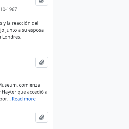
Añadir al portapapeles
-10-1967
s y la reacción del
ijo junto a su esposa
n Londres.
Añadir al portapapeles
rt Museum, comienza
y Hayter que accedió a
 por
…
Read more
Añadir al portapapeles