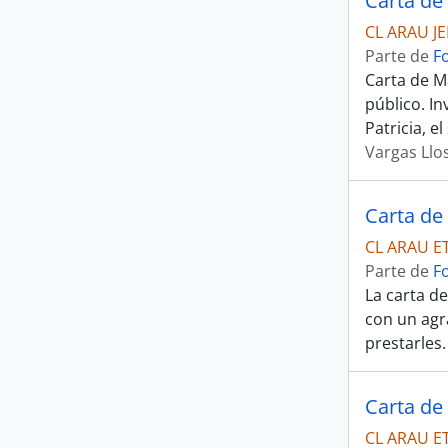
Carta de
CL ARAU J
Parte de
F
Carta de Ma
público. In
Patricia, 
Vargas Llo
Carta de 
CL ARAU E
Parte de
F
La carta d
con un agr
prestarles
Carta de 
CL ARAU E