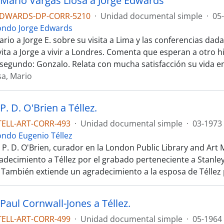
 Mario Vargas Llosa a Jorge Edwards
EDWARDS-DP-CORR-5210
·
Unidad documental simple
·
05
ondo Jorge Edwards
rio a Jorge E. sobre su visita a Lima y las conferencias dada
vita a Jorge a vivir a Londres. Comenta que esperan a otro h
el segundo: Gonzalo. Relata con mucha satisfacción su vida e
sa, Mario
P. D. O'Brien a Téllez.
TELL-ART-CORR-493
·
Unidad documental simple
·
03-1973
ondo Eugenio Téllez
e P. D. O'Brien, curador en la London Public Library and A
adecimiento a Téllez por el grabado perteneciente a Stanle
. También extiende un agradecimiento a la esposa de Téllez
Paul Cornwall-Jones a Téllez.
TELL-ART-CORR-499
·
Unidad documental simple
·
05-1964