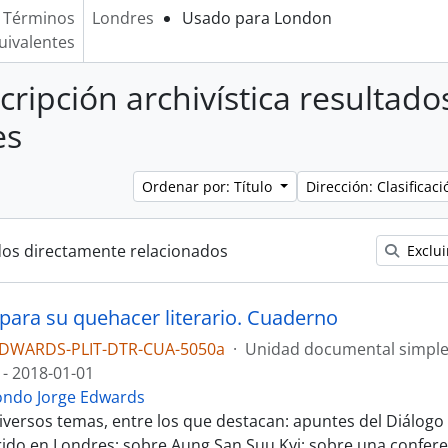
Términos
Londres
Usado para London
uivalentes
cripción archivística resultado
es
Ordenar por: Título
Dirección: Clasifica
dos directamente relacionados
Exclui
para su quehacer literario. Cuaderno
EDWARDS-PLIT-DTR-CUA-5050a
·
Unidad documental simpl
 - 2018-01-01
ondo Jorge Edwards
iversos temas, entre los que destacan: apuntes del Diálogo
rido en Londres; sobre Aung San Suu Kyi; sobre una confere