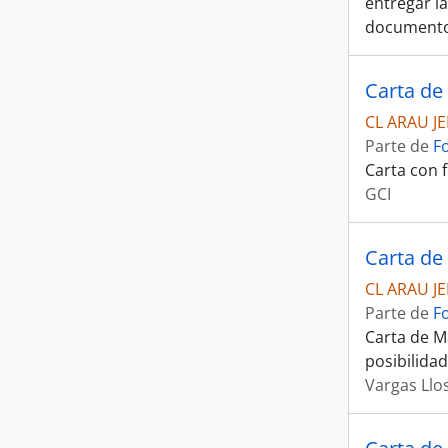
entregar la
documento,
Carta de
CL ARAU J
Parte de
F
Carta con f
GCI
Carta de
CL ARAU J
Parte de
F
Carta de Ma
posibilida
Vargas Llo