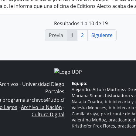
ajo, le informa que una oficina de Editions Alecto acaba de 
Resultados 1 a 10 de 19
Previa
1
2
Siguiente
Equipo:
Archivos · Universidad Diego
Alejandro Arturo Martínez, Dire
Portales
Mariana Simon, historiadora y a
 a
programa.archivos@udp.cl
Natalia Cuadra, bibliotecaria y 
do Lagos
·
Archivo La Nación
·
Valeska Meneses, bibliotecaria 
Camila Araya, practicante de A
Cultura Digital
Valentina Muñoz, practicante d
Kristhofer Frex Flores, practic