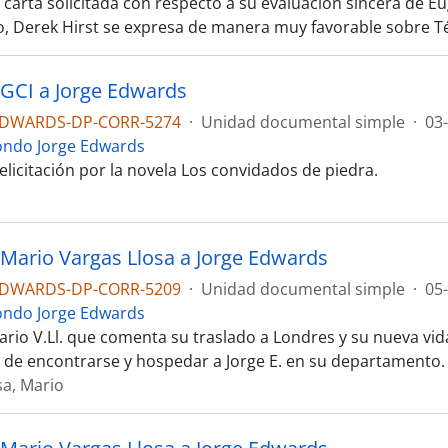
 carta solicitada con respecto a su evaluación sincera de Eu
 Derek Hirst se expresa de manera muy favorable sobre Té
 GCI a Jorge Edwards
EDWARDS-DP-CORR-5274
·
Unidad documental simple
·
03
ondo Jorge Edwards
elicitación por la novela Los convidados de piedra.
 Mario Vargas Llosa a Jorge Edwards
EDWARDS-DP-CORR-5209
·
Unidad documental simple
·
05
ondo Jorge Edwards
rio V.Ll. que comenta su traslado a Londres y su nueva vida 
d de encontrarse y hospedar a Jorge E. en su departamento.
sa, Mario