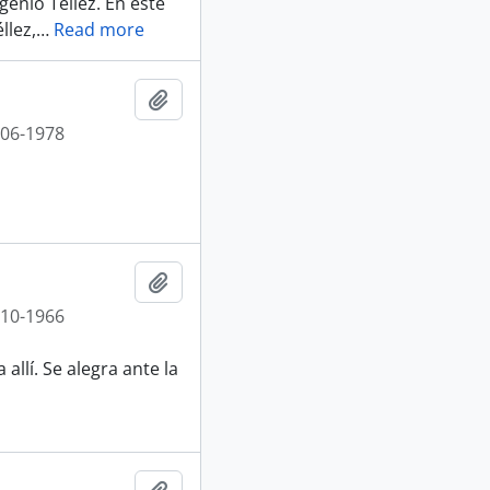
genio Téllez. En este
llez,
…
Read more
Añadir al portapapeles
-06-1978
Añadir al portapapeles
-10-1966
allí. Se alegra ante la