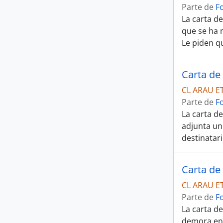
Parte de
F
La carta de
que se ha r
Le piden qu
Carta de 
CL ARAU E
Parte de
F
La carta de
adjunta un 
destinatar
Carta de 
CL ARAU E
Parte de
F
La carta de
demora en 