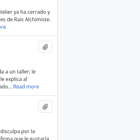
telier ya ha cerrado y
es de Rais Alchimiste.
ore
Añadir al portapapeles
 a un taller; le
le explica al
iado
…
Read more
Añadir al portapapeles
disculpa por la
firma que le gustaría