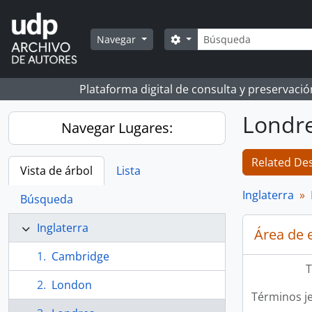
Skip to main content
Búsqueda
Search options
Navegar
Plataforma digital de consulta y preservaci
Londr
Navegar Lugares:
Related Des
Vista de árbol
Lista
Inglaterra
Búsqueda
Inglaterra
Área de 
Cambridge
T
London
Términos j