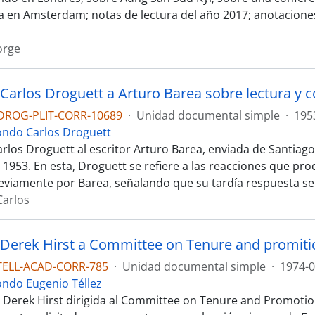
ra en Amsterdam; notas de lectura del año 2017; anotaciones
orge
DROG-PLIT-CORR-10689
·
Unidad documental simple
·
195
ondo Carlos Droguett
arlos Droguett al escritor Arturo Barea, enviada de Santiago
1953. En esta, Droguett se refiere a las reacciones que prod
eviamente por Barea, señalando que su tardía respuesta se
Carlos
 Derek Hirst a Committee on Tenure and promiti
TELL-ACAD-CORR-785
·
Unidad documental simple
·
1974-0
ondo Eugenio Téllez
e Derek Hirst dirigida al Committee on Tenure and Promotio