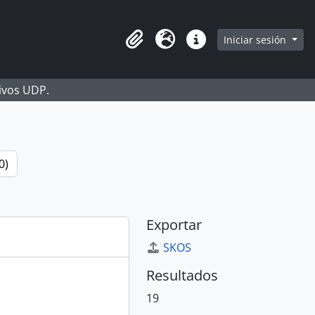
Iniciar sesión
Portapapeles
Idioma
Enlaces rápidos
hivos UDP.
0)
Exportar
SKOS
Resultados
19