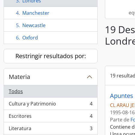
Londres
eq
Manchester
Newcastle
19 Des
Oxford
Londr
Restringir resultados por:
19 resulta
Materia
Todos
Apuntes 
Cultura y Patrimonio
4
CL ARAU J
, 4 resultados
1995-08-16
Escritores
4
, 4 resultados
Parte de
F
Contiene d
Literatura
3
, 3 resultados
Llosa ocur