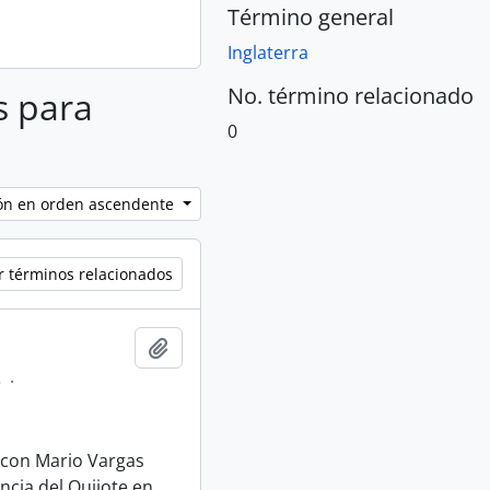
Término general
Inglaterra
No. término relacionado
s para
0
ción en orden ascendente
r términos relacionados
Añadir al portapapeles
e
·
 con Mario Vargas
ncia del Quijote en