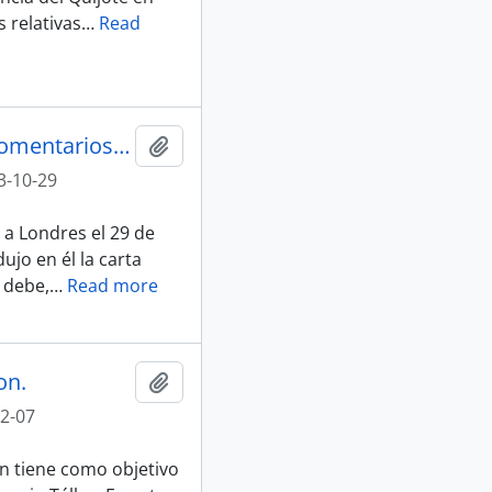
 relativas
…
Read
Carta de Carlos Droguett a Arturo Barea sobre lectura y comentarios de su novela
Añadir al portapapeles
3-10-29
 a Londres el 29 de
ujo en él la carta
 debe,
…
Read more
on.
Añadir al portapapeles
2-07
n tiene como objetivo