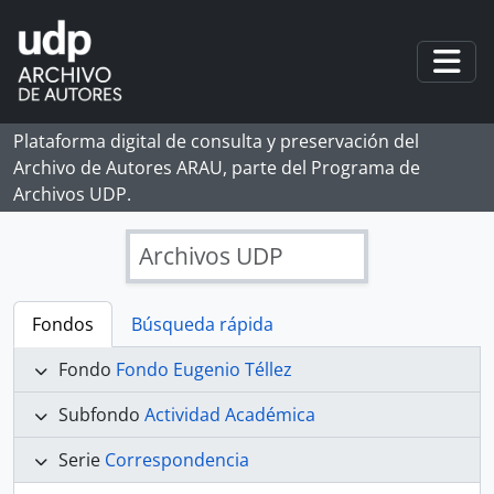
Skip to main content
Togg
Plataforma digital de consulta y preservación del
Archivo de Autores ARAU, parte del Programa de
Archivos UDP.
Archivos UDP
Fondos
Búsqueda rápida
Fondo
Fondo Eugenio Téllez
Subfondo
Actividad Académica
Serie
Correspondencia