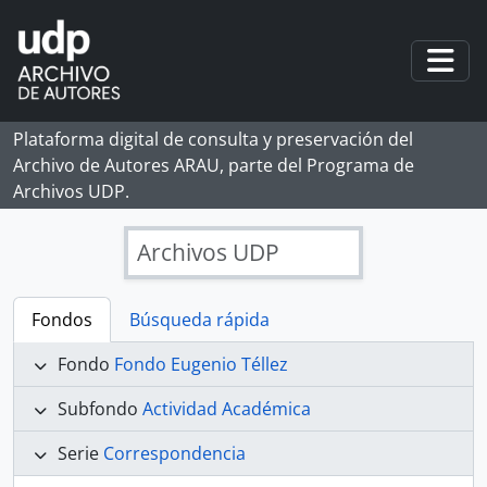
Skip to main content
Togg
Plataforma digital de consulta y preservación del
Archivo de Autores ARAU, parte del Programa de
Archivos UDP.
Archivos UDP
Fondos
Búsqueda rápida
Fondo
Fondo Eugenio Téllez
Subfondo
Actividad Académica
Serie
Correspondencia