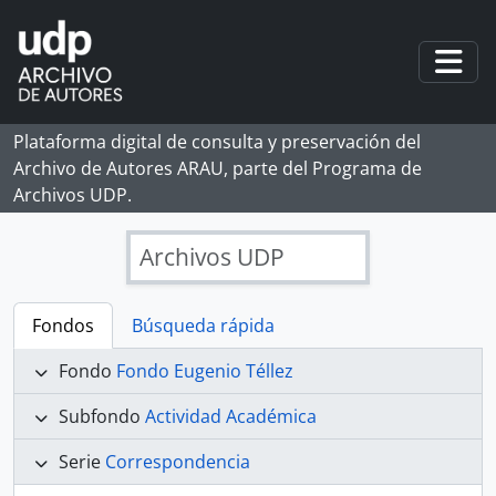
Skip to main content
Togg
Plataforma digital de consulta y preservación del
Archivo de Autores ARAU, parte del Programa de
Archivos UDP.
Archivos UDP
Fondos
Búsqueda rápida
Fondo
Fondo Eugenio Téllez
Subfondo
Actividad Académica
Serie
Correspondencia