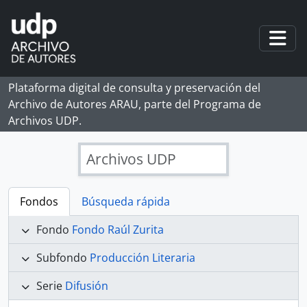
Skip to main content
Togg
Plataforma digital de consulta y preservación del
Archivo de Autores ARAU, parte del Programa de
Archivos UDP.
Archivos UDP
Fondos
Búsqueda rápida
Fondo
Fondo Raúl Zurita
Subfondo
Producción Literaria
Serie
Difusión